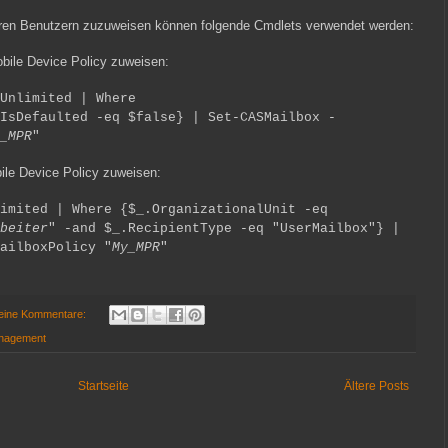
ren Benutzern zuzuweisen können folgende Cmdlets verwendet werden:
obile Device Policy zuweisen:
Unlimited | Where
IsDefaulted -eq $false} | Set-CASMailbox -
_MPR
"
ile Device Policy zuweisen:
imited | Where {$_.OrganizationalUnit -eq
beiter
" -and $_.RecipientType -eq "UserMailbox"} |
ailboxPolicy "
My_MPR
"
eine Kommentare:
anagement
Startseite
Ältere Posts