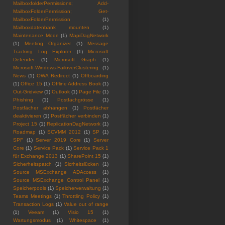
MailboxfolderPermissions; Add-
MailboxFolderPermission; Get-
MailboxFolderPermission
(1)
Mailboxdatenbank mounten
(1)
Maintenance Mode
(1)
MapiDagNetwork
(1)
Meeting Organizer
(1)
Message
Tracking Log Explorer
(1)
Microsoft
Defender
(1)
Microsoft Graph
(1)
Microsoft-Windows-FailoverClustering
(1)
News
(1)
OWA Redirect
(1)
Offboarding
(1)
Office 15
(1)
Offline Address Book
(1)
Out-Gridview
(1)
Outlook
(1)
Page File
(1)
Phishing
(1)
Postfachgrösse
(1)
Postfächer abhängen
(1)
Postfächer
deaktivieren
(1)
Postfächer verbinden
(1)
Project 15
(1)
ReplicationDagNetwork
(1)
Roadmap
(1)
SCVMM 2012
(1)
SP
(1)
SPF
(1)
Server 2019 Core
(1)
Server
Core
(1)
Service Pack
(1)
Service Pack 1
für Exchange 2013
(1)
SharePoint 15
(1)
Sicherheitspatch
(1)
Sicrheitslücken
(1)
Source MSExchange ADAccess
(1)
Source MSExchange Control Panel
(1)
Speicherpools
(1)
Speicherverwaltung
(1)
Teams Meetings
(1)
Throttling Policy
(1)
Transaction Logs
(1)
Value out of range
(1)
Veeam
(1)
Visio 15
(1)
Wartungsmodus
(1)
Whitespace
(1)