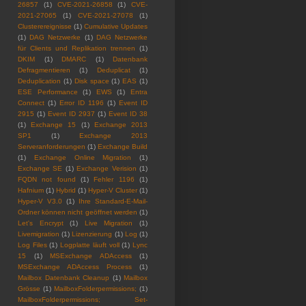
26857
(1)
CVE-2021-26858
(1)
CVE-
2021-27065
(1)
CVE-2021-27078
(1)
Clusterereignisse
(1)
Cumulative Updates
(1)
DAG Netzwerke
(1)
DAG Netzwerke
für Clients und Replikation trennen
(1)
DKIM
(1)
DMARC
(1)
Datenbank
Defragmentieren
(1)
Deduplicat
(1)
Deduplication
(1)
Disk space
(1)
EAS
(1)
ESE Performance
(1)
EWS
(1)
Entra
Connect
(1)
Error ID 1196
(1)
Event ID
2915
(1)
Event ID 2937
(1)
Event ID 38
(1)
Exchange 15
(1)
Exchange 2013
SP1
(1)
Exchange 2013
Serveranforderungen
(1)
Exchange Build
(1)
Exchange Online Migration
(1)
Exchange SE
(1)
Exchange Verision
(1)
FQDN not found
(1)
Fehler 1196
(1)
Hafnium
(1)
Hybrid
(1)
Hyper-V Cluster
(1)
Hyper-V V3.0
(1)
Ihre Standard-E-Mail-
Ordner können nicht geöffnet werden
(1)
Let's Encrypt
(1)
Live Migration
(1)
Livemigration
(1)
Lizenzierung
(1)
Log
(1)
Log Files
(1)
Logplatte läuft voll
(1)
Lync
15
(1)
MSExchange ADAccess
(1)
MSExchange ADAccess Process
(1)
Mailbox Datenbank Cleanup
(1)
Mailbox
Grösse
(1)
MailboxFolderpermissions;
(1)
MailboxFolderpermissions; Set-