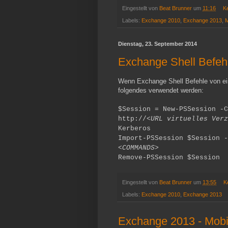
Eingestellt von
Beat Brunner
um
11:16
K
Labels:
Exchange 2010
,
Exchange 2013
,
M
Dienstag, 23. September 2014
Exchange Shell Befeh
Wenn Exchange Shell Befehle von ein
folgendes verwendet werden:
$Session = New-PSSession -C
http://
<URL virtuelles Verz
Kerberos
Import-PSSession $Session -
<COMMANDS>
Remove-PSSession $Session
Eingestellt von
Beat Brunner
um
13:55
K
Labels:
Exchange 2010
,
Exchange 2013
Exchange 2013 - Mobi