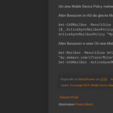
Um eine Mobile Device Policy mehre
Allen Benutzern im AD die gleiche M
Get-CASMailbox -ResultSize 
{$_.ActiveSyncMailboxPolicy
ActiveSyncMailboxPolicy "
My
Allen Benutzern in einer OU eine Mob
Get-Mailbox -ResultSize Unl
"
my.domain.com/iTrain/Mitar
Set-CASMailbox -ActiveSyncM
Eingestellt von
Beat Brunner
um
13:52
K
Labels:
Exchange 2013
,
Mobile Device M
Neuere Posts
Abonnieren
Posts (Atom)