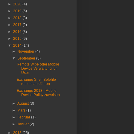
►
2020
(4)
►
2019
(5)
►
2018
(3)
►
2017
(2)
►
2016
(3)
►
2015
(9)
▼
2014
(14)
►
November
(4)
▼
September
(3)
Remote Wipe oder Mobile
Device Verwaltung für
User...
Exchange Shell Befehle
remote ausführen
Exchange 2013 - Mobile
Device Policy zuweisen
►
August
(3)
►
März
(1)
►
Februar
(1)
►
Januar
(2)
►
2013
(25)