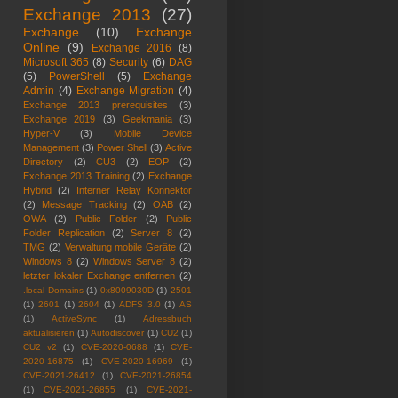
Exchange 2013
(27)
Exchange
(10)
Exchange
Online
(9)
Exchange 2016
(8)
Microsoft 365
(8)
Security
(6)
DAG
(5)
PowerShell
(5)
Exchange
Admin
(4)
Exchange Migration
(4)
Exchange 2013 prerequisites
(3)
Exchange 2019
(3)
Geekmania
(3)
Hyper-V
(3)
Mobile Device
Management
(3)
Power Shell
(3)
Active
Directory
(2)
CU3
(2)
EOP
(2)
Exchange 2013 Training
(2)
Exchange
Hybrid
(2)
Interner Relay Konnektor
(2)
Message Tracking
(2)
OAB
(2)
OWA
(2)
Public Folder
(2)
Public
Folder Replication
(2)
Server 8
(2)
TMG
(2)
Verwaltung mobile Geräte
(2)
Windows 8
(2)
Windows Server 8
(2)
letzter lokaler Exchange entfernen
(2)
.local Domains
(1)
0x8009030D
(1)
2501
(1)
2601
(1)
2604
(1)
ADFS 3.0
(1)
AS
(1)
ActiveSync
(1)
Adressbuch
aktualisieren
(1)
Autodiscover
(1)
CU2
(1)
CU2 v2
(1)
CVE-2020-0688
(1)
CVE-
2020-16875
(1)
CVE-2020-16969
(1)
CVE-2021-26412
(1)
CVE-2021-26854
(1)
CVE-2021-26855
(1)
CVE-2021-