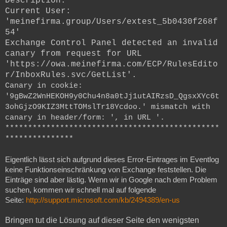
Description:
Current User:
'meinefirma.group/Users/extest_5b0430f268f
54'
Exchange Control Panel detected an invalid
canary from request for URL
'https://owa.meinefirma.com/ECP/RulesEdito
r/InboxRules.svc/GetList'.
Canary in cookie:
'9gBwZ2WnHEKOH9y0Chu4n8a0tJj1utAIRzsD_QgsxXYc6t
3ohGjzO9KIZ3MttTOMslTr18Ycdoo.' mismatch with
canary in header/form: ', in URL '.
***********************************************
***************
Eigentlich lässt sich aufgrund dieses Error-Eintrages im Eventlog
keine Funktionseinschränkung von Exchange feststellen. Die
Einträge sind aber lästig. Wenn wir in Google nach dem Problem
suchen, kommen wir schnell mal auf folgende
Seite:
http://support.microsoft.com/kb/2494389/en-us
Bringen tut die Lösung auf dieser Seite den wenigsten