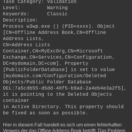
Task Category: Validation
Level: Warning
Keywords: Classic
Description:
Process w3wp.exe () (PID=xxxx). Object
[CN=Offline Address Book,CN=Offline
Address Lists,
CN=Address Lists
Container,CN=MyExcOrg,CN=Microsoft
Exchange,CN=Services,CN=Configuration,
DC=mydomain,DC=com]. Property
[PublicFolderDatabase] is set to value
[mydomain.com/Configuration/Deleted
Objects/Public Folder Database
DEL:7a5cdb55-d5dd-48f5-b9ad-2a4eb4e3a2f5],
it is pointing to the Deleted Objects
container
in Active Directory. This property should
be fixed as soon as possible.
Hier in diesem Fall handelt es sich um einen fehlerhaften
Verweis der das Offline Address Book betrifft. Das Problem