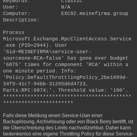
Keywords: Classic
User: N/A
Computer: EXC02.meinefirma.group
Description:
Process
Microsoft.Exchange.RpcClientAccess.Service
.exe (PID=2944). User
'Sid~MEINEFIRMA\service-user-
sourceone~RCA~false' has gone over budget
'6075' times for component 'RCA' within a
one minute period. Info:
'Policy:DefaultThrottlingPolicy_2be1899d-
34f9-41c7-94bb-31285d6d4723,
Parts:RPC:6074;'. Threshold value: '100'.
******************************************
***********************
Falls diese Meldung einen Service-User einer
Backuplösung, Archivlösung oder von Black Berry bertifft, ist
die Überschreitung des Limits nachvollziehbar. Daher kann
bedenkenlos eine eigene
Throttling Policy für diese Service-