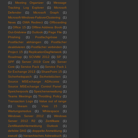
(1)
Meeting Organizer
(1)
Message
Tracking Log Explorer
(1)
Microsoft
Defender
(1)
Microsoft Graph
(1)
Microsoft-Windows-FailoverClustering
(1)
News
(1)
OWA Redirect
(1)
Offboarding
(1)
Office 15
(1)
Offline Address Book
(1)
Out-Gridview
(1)
Outlook
(1)
Page File
(1)
Phishing
(1)
Postfachgrösse
(1)
Postfächer abhängen
(1)
Postfächer
deaktivieren
(1)
Postfächer verbinden
(1)
Project 15
(1)
ReplicationDagNetwork
(1)
Roadmap
(1)
SCVMM 2012
(1)
SP
(1)
SPF
(1)
Server 2019 Core
(1)
Server
Core
(1)
Service Pack
(1)
Service Pack 1
für Exchange 2013
(1)
SharePoint 15
(1)
Sicherheitspatch
(1)
Sicrheitslücken
(1)
Source MSExchange ADAccess
(1)
Source MSExchange Control Panel
(1)
Speicherpools
(1)
Speicherverwaltung
(1)
Teams Meetings
(1)
Throttling Policy
(1)
Transaction Logs
(1)
Value out of range
(1)
Veeam
(1)
Visio 15
(1)
Wartungsmodus
(1)
Whitespace
(1)
Windows Server 2012
(1)
Windows
Server 2012 R2
(1)
Zertifikate
(1)
Zertifikatsfehlermeldung Outlook
(1)
defekte DAG
(1)
doppelte Anmeldung
(1)
eseutil
(1)
hierarchisches Adressbuch
(1)