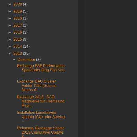
►
2020
(4)
►
2019
(5)
►
2018
(3)
►
2017
(2)
►
2016
(3)
►
2015
(9)
►
2014
(14)
▼
2013
(25)
▼
Dezember
(8)
Exchange ESE Performance:
Spanender Blog-Post von
...
Exchange DAG Cluster
Fehler 1196 (Source
Microsoft...
Exchange 2013 - DAG
Netzwerke für Clients und
Repl...
Installation kumulatives
Update (CU) oder Service
...
Released: Exchange Server
2013 Cumulative Update
3