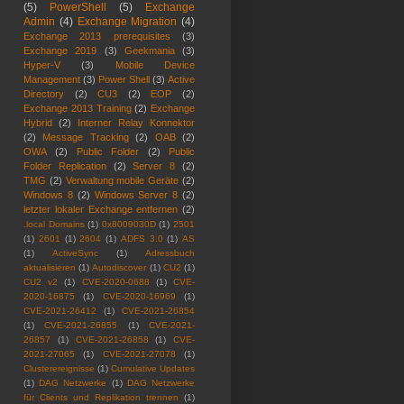
(5)
PowerShell
(5)
Exchange
Admin
(4)
Exchange Migration
(4)
Exchange 2013 prerequisites
(3)
Exchange 2019
(3)
Geekmania
(3)
Hyper-V
(3)
Mobile Device
Management
(3)
Power Shell
(3)
Active
Directory
(2)
CU3
(2)
EOP
(2)
Exchange 2013 Training
(2)
Exchange
Hybrid
(2)
Interner Relay Konnektor
(2)
Message Tracking
(2)
OAB
(2)
OWA
(2)
Public Folder
(2)
Public
Folder Replication
(2)
Server 8
(2)
TMG
(2)
Verwaltung mobile Geräte
(2)
Windows 8
(2)
Windows Server 8
(2)
letzter lokaler Exchange entfernen
(2)
.local Domains
(1)
0x8009030D
(1)
2501
(1)
2601
(1)
2604
(1)
ADFS 3.0
(1)
AS
(1)
ActiveSync
(1)
Adressbuch
aktualisieren
(1)
Autodiscover
(1)
CU2
(1)
CU2 v2
(1)
CVE-2020-0688
(1)
CVE-
2020-16875
(1)
CVE-2020-16969
(1)
CVE-2021-26412
(1)
CVE-2021-26854
(1)
CVE-2021-26855
(1)
CVE-2021-
26857
(1)
CVE-2021-26858
(1)
CVE-
2021-27065
(1)
CVE-2021-27078
(1)
Clusterereignisse
(1)
Cumulative Updates
(1)
DAG Netzwerke
(1)
DAG Netzwerke
für Clients und Replikation trennen
(1)