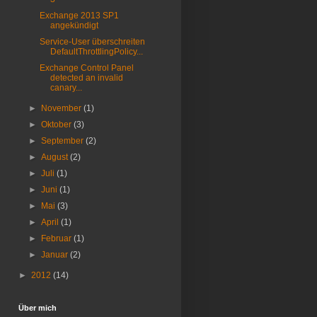
Exchange 2013 SP1
angekündigt
Service-User überschreiten
DefaultThrottlingPolicy...
Exchange Control Panel
detected an invalid
canary...
►
November
(1)
►
Oktober
(3)
►
September
(2)
►
August
(2)
►
Juli
(1)
►
Juni
(1)
►
Mai
(3)
►
April
(1)
►
Februar
(1)
►
Januar
(2)
►
2012
(14)
Über mich