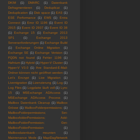
DKIM
(1)
DMARC
(1)
Datenbank
Defragmentieren
(1)
Deduplicat
(1)
Deduplication
(1)
Disk space
(1)
EAS
(1)
ESE Performance
(1)
EWS
(1)
Entra
Connect
(1)
Error ID 1196
(1)
Event ID
2915
(1)
Event ID 2937
(1)
Event ID 38
(1)
Exchange 15
(1)
Exchange 2013
SP1
(1)
Exchange 2013
Serveranforderungen
(1)
Exchange Build
(1)
Exchange Online Migration
(1)
Exchange SE
(1)
Exchange Verision
(1)
FQDN not found
(1)
Fehler 1196
(1)
Hafnium
(1)
Hybrid
(1)
Hyper-V Cluster
(1)
Hyper-V V3.0
(1)
Ihre Standard-E-Mail-
Ordner können nicht geöffnet werden
(1)
Let's Encrypt
(1)
Live Migration
(1)
Livemigration
(1)
Lizenzierung
(1)
Log
(1)
Log Files
(1)
Logplatte läuft voll
(1)
Lync
15
(1)
MSExchange ADAccess
(1)
MSExchange ADAccess Process
(1)
Mailbox Datenbank Cleanup
(1)
Mailbox
Grösse
(1)
MailboxFolderpermissions;
(1)
MailboxFolderpermissions; Set-
MailboxfolderPermissions; Add-
MailboxFolderPermission; Get-
MailboxFolderPermission
(1)
Mailboxdatenbank mounten
(1)
Maintenance Mode
(1)
MapiDagNetwork